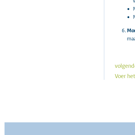
Mon
maa
volgend
Voer het