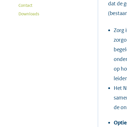
dat de 
Contact
(bestaa
Downloads
Zorg 
zorgo
begel
onder
op ho
leiden
Het N
samen
de on
Optie