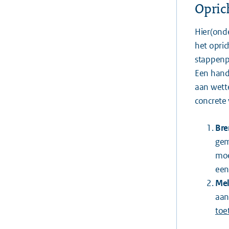
Opric
Hier(ond
het opric
stappenp
Een hand
aan wette
concrete 
Bre
gem
moe
een
Mel
aan
toe