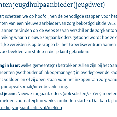
hten jeugdhulpaanbieder (jeugdwet)
er) schetsen we op hoofdlijnen de benodigde stappen voor het
hten van een nieuwe aanbieder van zorg bekostigd uit de WLZ 
lannen te vinden op de websites van verschillende zorgkantor
reiking waarin nieuwe zorgaanbieders getoond wordt hoe ze
lijke vereisten is op te vragen bij het Expertisecentrum Samen
voorbeelden van statuten die je kunt gebruiken:
ng in kaart
welke gemeente(n) betrokken zullen zijn bij het Sa
eenten (wethouder of inkoopmanager) in overleg over de kade
t voldoen en of zij open staan voor het inkopen van zorg vanu
 principeafspraak/intentieverklaring.
d je aan.
Nieuwe zorgaanbieders (ook solisten/zzp’ers) moeten
melden voordat zij hun werkzaamheden starten. Dat kan bij he
tredingzorgaanbieders.nl/melden
.