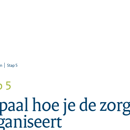
Stap 5
an
p 5
paal hoe je de zor
ganiseert