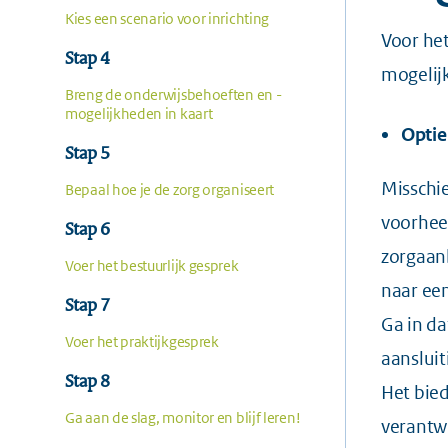
Kies een scenario voor inrichting
Voor het
Stap 4
mogelij
Breng de onderwijs­behoeften en -
mogelijkheden in kaart
Optie
Stap 5
Misschie
Bepaal hoe je de zorg organiseert
voorheen
Stap 6
zorgaanb
Voer het bestuurlijk gesprek
naar ee
Stap 7
Ga in da
Voer het praktijkgesprek
aansluit
Stap 8
Het bied
Ga aan de slag, monitor en blijf leren!
verantwo