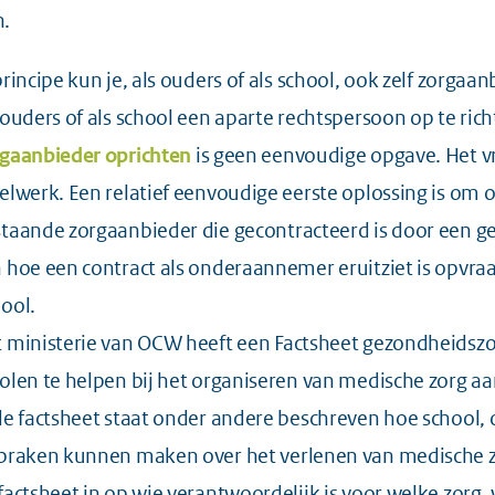
n.
principe kun je, als ouders of als school, ook zelf zorga
 ouders of als school een aparte rechtspersoon op te rich
gaanbieder oprichten
is geen eenvoudige opgave. Het vr
elwerk. Een relatief eenvoudige eerste oplossing is om
taande zorgaanbieder die gecontracteerd is door een g
 hoe een contract als onderaannemer eruitziet is opvra
hool
.
 ministerie van OCW heeft een
Factsheet gezondheidszor
olen te helpen bij het organiseren van medische zorg aa
de factsheet staat onder andere beschreven hoe school, 
praken kunnen maken over het verlenen van medische zo
factsheet in op wie verantwoordelijk is voor welke zorg,