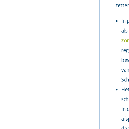
zette
In 
als
zor
reg
bes
van
Sc
Het
sch
In 
afs
de 