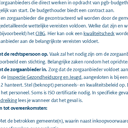
Zorgaanbieders die direct werken in opdracht van pgb-budget
gelijk van start. De budgethouder biedt een contract aan.
Een zorgaanbieder die gecontracteerd wil worden door de ge
gedetailleerde wettelijke vereisten voldoen. Welke dat zijn en 
(bijvoorbeeld) het
CIBG
. Hier kan ook een
kwaliteitscheck
worden
aanbieder aan de belangrijkste vereisten voldoet.
ht de rechtspersoon op.
Vaak zal het nodig zijn om de zorgaanb
voorbeeld een stichting. Belangrijke zaken rondom het oprichten
ht de zorgaanbieder in.
Zorg dat de zorgaanbieder voldoet aan
 de
Inspectie Gezondheidszorg en Jeugd
, aangesloten is bij e
2 hanteert. Stel (beknopt) personeels- en kwaliteitsbeleid op. 
 het personeel. Soms is ISO certificatie nodig. In specifieke geva
dreiking
lees je wanneer dat het geval is.
 tot overeenkomsten
:
Met de betrokken gemeente(n), waarin naast inkoopvoorwaarde