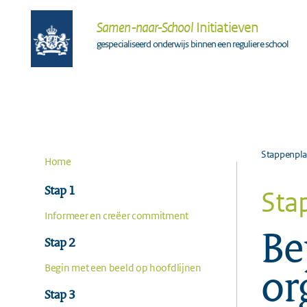
Samen-naar-School
Initiatieven
gespecialiseerd onderwijs binnen een reguliere school
Stappenpl
Home
Stap 1
Sta
Informeer en creëer commitment
Be
Stap 2
or
Begin met een beeld op hoofdlijnen
Stap 3