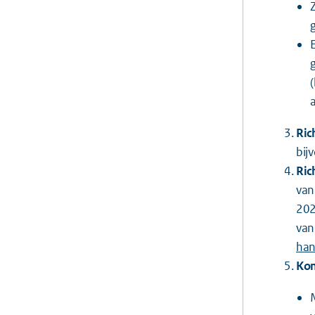
Ric
bij
Ric
van
202
van
han
Kom