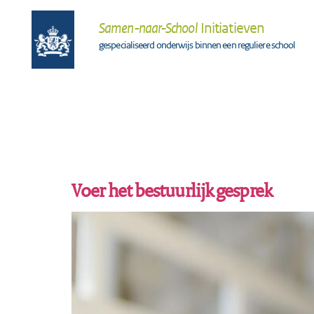
Samen-naar-School
Initiatieven
gespecialiseerd onderwijs binnen een reguliere school
Voer het bestuurlijk gesprek