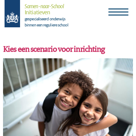
Samen-naar-School
Initiatieven
gespecialiseerd onderwijs
binnen een reguliere school
Kies een scenario voor inrichting